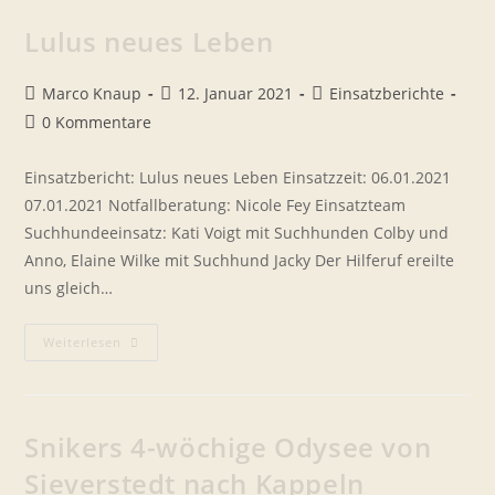
Geschichte,
Die
Lulus neues Leben
Hoffnung
Macht
Beitrags-
Beitrag
Beitrags-
Marco Knaup
12. Januar 2021
Einsatzberichte
Autor:
veröffentlicht:
Kategorie:
Beitrags-
0 Kommentare
Kommentare:
Einsatzbericht: Lulus neues Leben Einsatzzeit: 06.01.2021 
07.01.2021 Notfallberatung: Nicole Fey Einsatzteam
Suchhundeeinsatz: Kati Voigt mit Suchhunden Colby und
Anno, Elaine Wilke mit Suchhund Jacky Der Hilferuf ereilte
uns gleich…
Lulus
Weiterlesen
Neues
Leben
Snikers 4-wöchige Odysee von
Sieverstedt nach Kappeln