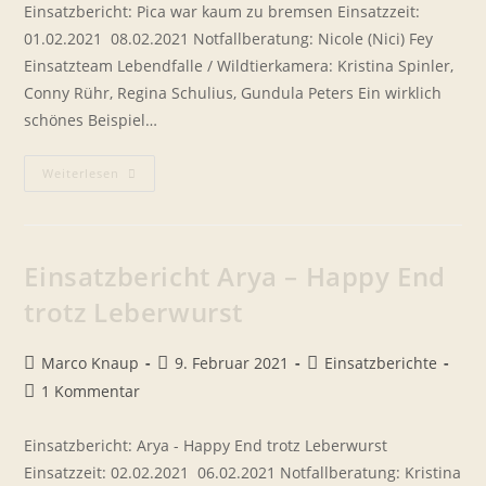
Einsatzbericht: Pica war kaum zu bremsen Einsatzzeit:
01.02.2021  08.02.2021 Notfallberatung: Nicole (Nici) Fey
Einsatzteam Lebendfalle / Wildtierkamera: Kristina Spinler,
Conny Rühr, Regina Schulius, Gundula Peters Ein wirklich
schönes Beispiel…
Pica
Weiterlesen
War
Kaum
Zu
Bremsen
Einsatzbericht Arya – Happy End
trotz Leberwurst
Beitrags-
Beitrag
Beitrags-
Marco Knaup
9. Februar 2021
Einsatzberichte
Autor:
veröffentlicht:
Kategorie:
Beitrags-
1 Kommentar
Kommentare:
Einsatzbericht: Arya - Happy End trotz Leberwurst
Einsatzzeit: 02.02.2021  06.02.2021 Notfallberatung: Kristina