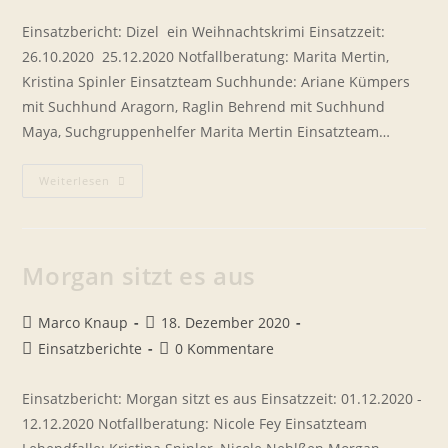
Kategorie:
Kommentare:
Einsatzbericht: Dizel  ein Weihnachtskrimi Einsatzzeit:
26.10.2020  25.12.2020 Notfallberatung: Marita Mertin,
Kristina Spinler Einsatzteam Suchhunde: Ariane Kümpers
mit Suchhund Aragorn, Raglin Behrend mit Suchhund
Maya, Suchgruppenhelfer Marita Mertin Einsatzteam…
Dizel
Weiterlesen
–
Ein
Weihnachtskrimi
Morgan sitzt es aus
Beitrags-
Beitrag
Marco Knaup
18. Dezember 2020
Autor:
veröffentlicht:
Beitrags-
Beitrags-
Einsatzberichte
0 Kommentare
Kategorie:
Kommentare:
Einsatzbericht: Morgan sitzt es aus Einsatzzeit: 01.12.2020 -
12.12.2020 Notfallberatung: Nicole Fey Einsatzteam