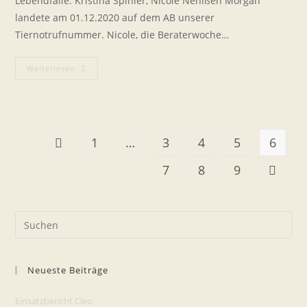
Lebendfalle: Kristina Spinler, Nicole Nehlßen Morgan
landete am 01.12.2020 auf dem AB unserer
Tiernotrufnummer. Nicole, die Beraterwoche…
Morgan
Weiterlesen
Sitzt
Es
Aus
1
…
3
4
5
6
Zur vorherigen Seite
7
8
9
Zur näc
Pre
Es
to
Neueste Beiträge
clo
the
Einsatzbericht Cleo
sea