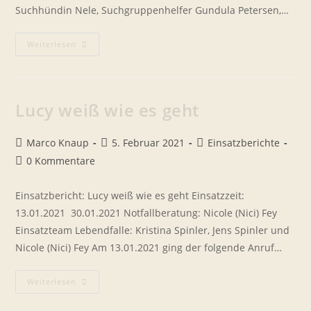
Suchhündin Nele, Suchgruppenhelfer Gundula Petersen,…
Lotte
Weiterlesen
–
Über
Eine
Ganz
Besondere
Hundefreundschaft
Lucy weiß wie es geht
Beitrags-
Beitrag
Beitrags-
Marco Knaup
5. Februar 2021
Einsatzberichte
Autor:
veröffentlicht:
Kategorie:
Beitrags-
0 Kommentare
Kommentare:
Einsatzbericht: Lucy weiß wie es geht Einsatzzeit:
13.01.2021  30.01.2021 Notfallberatung: Nicole (Nici) Fey
Einsatzteam Lebendfalle: Kristina Spinler, Jens Spinler und
Nicole (Nici) Fey Am 13.01.2021 ging der folgende Anruf…
Lucy
Weiterlesen
Weiß
Wie
Es