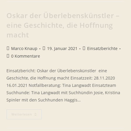
Geht
Oskar der Überlebenskünstler –
eine Geschichte, die Hoffnung
macht
Beitrags-
Beitrag
Beitrags-
Marco Knaup
19. Januar 2021
Einsatzberichte
Autor:
veröffentlicht:
Kategorie:
Beitrags-
0 Kommentare
Kommentare:
Einsatzbericht: Oskar der Überlebenskünstler  eine
Geschichte, die Hoffnung macht Einsatzzeit: 28.11.2020 
16.01.2021 Notfallberatung: Tina Langwadt Einsatzteam
Suchhunde: Tina Langwadt mit Suchhündin Josie, Kristina
Spinler mit den Suchhunden Haggis…
Oskar
Weiterlesen
Der
Überlebenskünstler
–
Eine