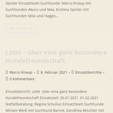
Spinler Einsatzteam Suchhunde: Marco Knaup mit
Suchhunden Akuru und Max, Kristina Spinler mit
Suchhunden Mila und Haggis…
Einsatzbericht
Weiterlesen
Arya
–
Happy
End
Trotz
Leberwurst
Lotte – über eine ganz besondere
Hundefreundschaft
Beitrags-
Beitrag
Beitrags-
Marco Knaup
8. Februar 2021
Einsatzberichte
Autor:
veröffentlicht:
Kategorie:
Beitrags-
0 Kommentare
Kommentare:
Einsatzbericht: Lotte  über eine ganz besondere
Hundefreundschaft Einsatzzeit: 26.01.2021  01.02.2021
Notfallberatung: Regina Schulius Einsatzteam Suchhunde:
Miriam Weiß mit Suchhund Barnie, Dorothea Mischler mit