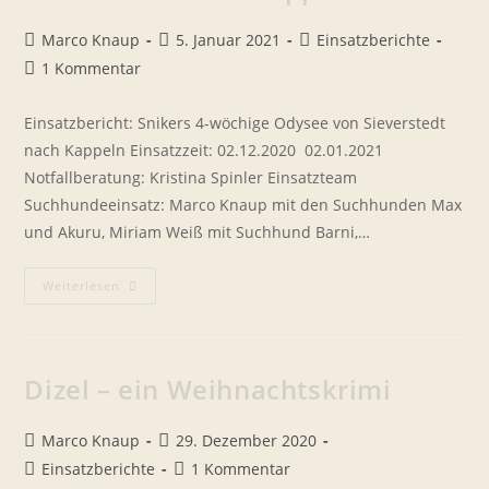
Beitrags-
Beitrag
Beitrags-
Marco Knaup
5. Januar 2021
Einsatzberichte
Autor:
veröffentlicht:
Kategorie:
Beitrags-
1 Kommentar
Kommentare:
Einsatzbericht: Snikers 4-wöchige Odysee von Sieverstedt
nach Kappeln Einsatzzeit: 02.12.2020  02.01.2021
Notfallberatung: Kristina Spinler Einsatzteam
Suchhundeeinsatz: Marco Knaup mit den Suchhunden Max
und Akuru, Miriam Weiß mit Suchhund Barni,…
Snikers
Weiterlesen
4-
Wöchige
Odysee
Von
Sieverstedt
Nach
Dizel – ein Weihnachtskrimi
Kappeln
Beitrags-
Beitrag
Marco Knaup
29. Dezember 2020
Autor:
veröffentlicht:
Beitrags-
Beitrags-
Einsatzberichte
1 Kommentar