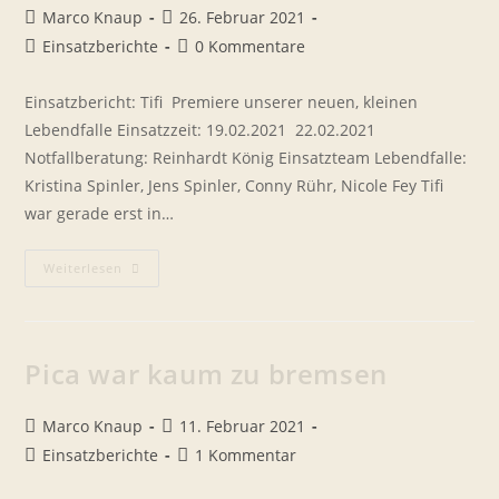
Beitrags-
Beitrag
Marco Knaup
26. Februar 2021
Autor:
veröffentlicht:
Beitrags-
Beitrags-
Einsatzberichte
0 Kommentare
Kategorie:
Kommentare:
Einsatzbericht: Tifi  Premiere unserer neuen, kleinen
Lebendfalle Einsatzzeit: 19.02.2021  22.02.2021
Notfallberatung: Reinhardt König Einsatzteam Lebendfalle:
Kristina Spinler, Jens Spinler, Conny Rühr, Nicole Fey Tifi
war gerade erst in…
Einsatzbericht
Weiterlesen
Tifi
–
Premiere
Unserer
Neuen
Kleinen
Pica war kaum zu bremsen
Lebendfalle
Beitrags-
Beitrag
Marco Knaup
11. Februar 2021
Autor:
veröffentlicht:
Beitrags-
Beitrags-
Einsatzberichte
1 Kommentar
Kategorie:
Kommentare: