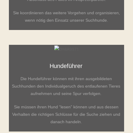
Sie koordinieren das weitere Vorgehen und organisieren,
wenn nötig den Einsatz unserer Suchhunde.
Hundeführer
Die Hundeführer können mit ihren ausgebildeten
Suchhunden den Individualgeruch des entlaufenen Tieres
aufnehmen und seine Spur verfolgen.
Sie müssen ihren Hund “lesen” können und aus dessen
Verhalten die richtigen Schlüsse für die Suche ziehen und
danach handeln.