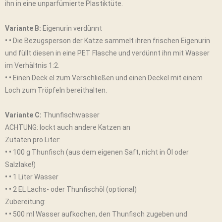
ihn in eine unparfümierte Plastiktüte.
Variante B:
Eigenurin verdünnt
• •
Die Bezugsperson der Katze sammelt ihren frischen Eigenurin
und füllt diesen in eine PET Flasche und verdünnt ihn mit Wasser
im Verhältnis 1:2.
• •
Einen Deck el zum Verschließen und einen Deckel mit einem
Loch zum Tröpfeln bereithalten.
Variante C:
Thunfischwasser
ACHTUNG: lockt auch andere Katzen an
Zutaten pro Liter:
• •
100 g Thunfisch (aus dem eigenen Saft, nicht in Öl oder
Salzlake!)
• •
1 Liter Wasser
• •
2 EL Lachs- oder Thunfischöl (optional)
Zubereitung:
• •
500 ml Wasser aufkochen, den Thunfisch zugeben und