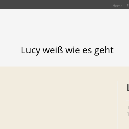
Zum
Home
E
Inhalt
springen
Lucy weiß wie es geht
B
A
B
K