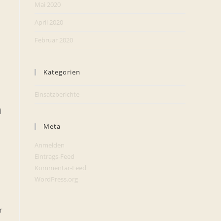
Mai 2020
April 2020
Februar 2020
Kategorien
Einsatzberichte
d
Meta
Anmelden
Eintrags-Feed
Kommentar-Feed
WordPress.org
r