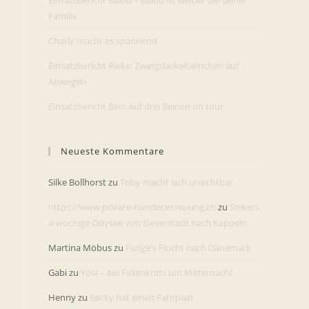
Einsatzbericht Balou – Balou ist wieder bei seiner
Familie
Charly macht es spannend
Einsatzbericht Rieke: Zwergdackelbeinchen auf
Abwegen
Einsatzbericht Ben: Auf drei Beinen on tour
d
Neueste Kommentare
Silke Bollhorst
zu
Toby macht sich unsichtbar
https://www.private-hundebetreuung.ch
zu
Snikers
4-wöchige Odysee von Sieverstedt nach Kappeln
Martina Möbus
zu
Fudge’s Flucht nach Dänemark
Gabi
zu
Yola – ein Fallenkrimi um Mitternacht
Henny
zu
Becky hat einen Fahrplan