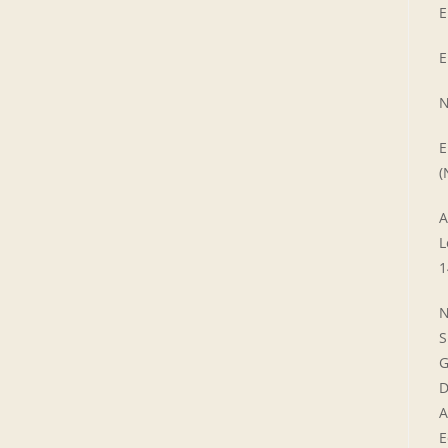
E
E
N
E
(
A
L
1
N
S
G
D
A
E