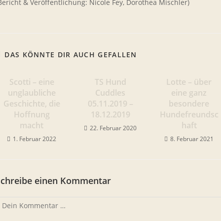
Bericht & Veröffentlichung: Nicole Fey, Dorothea Mischler)
DAS KÖNNTE DIR AUCH GEFALLEN
Scotti – eine
TS Hund
Lotte – über
unglaubliche
Cuddles
eine ganz
Geschichte, die
05.11.2019 –
besondere
Hoffnung
18.12.2019
Hundefreundsc
macht
haft
22. Februar 2020
1. Februar 2022
8. Februar 2021
Schreibe einen Kommentar
ommentar