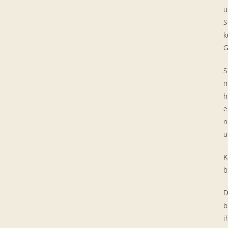
u
S
k
G
S
n
h
e
n
u
K
b
D
b
i