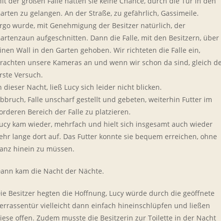
it der großen Falle hatten sie keine Chance, durch die Tür in den
arten zu gelangen. An der Straße, zu gefährlich, Gassimeile.
rgo wurde, mit Genehmigung der Besitzer natürlich, der
artenzaun aufgeschnitten. Dann die Falle, mit den Besitzern, über
inen Wall in den Garten gehoben. Wir richteten die Falle ein,
rachten unsere Kameras an und wenn wir schon da sind, gleich d
rste Versuch.
n dieser Nacht, ließ Lucy sich leider nicht blicken.
bbruch, Falle unscharf gestellt und gebeten, weiterhin Futter im
orderen Bereich der Falle zu platzieren.
ucy kam wieder, mehrfach und hielt sich insgesamt auch wieder
ehr lange dort auf. Das Futter konnte sie bequem erreichen, ohne
anz hinein zu müssen.
ann kam die Nacht der Nächte.
ie Besitzer hegten die Hoffnung, Lucy würde durch die geöffnete
errassentür vielleicht dann einfach hineinschlüpfen und ließen
iese offen. Zudem musste die Besitzerin zur Toilette in der Nacht