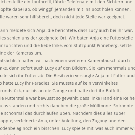
ici erstellte ein Laufprofil, führte Telefonate mit den Sichtern und
lopfte dabei ab, ob wir ggf. jemanden mit ins Boot holen können.
lle waren sehr hilfsbereit, doch nicht jede Stelle war geeignet.
ann meldete sich Anja, die berichtete, dass Lucy auch bei ihr war.
ies schien uns der geeignete Ort. Wir baten Anja eine Futterstelle
inzurichten und die liebe Imke, vom Stützpunkt Pinneberg, setzte
ine der Kameras um.
atsächlich hatten wir nach einem weiteren Kameratausch durch
mke, dann sofort auch Lucy auf den Bildern. Sie kam mehrmals un
olte sich ihr Futter ab. Die Besitzerin versorgte Anja mit Futter und
o hatte Lucy ihr Paradies. Sie musste auf kein verwinkeltes
rundstück, nur bis an die Garage und hatte dort ihr Buffett.
ie Futterstelle war bewusst so gewählt, dass linke Hand eine Reihe
ujas standen und rechts daneben die große Mülltonne. So konnte
ie schonmal das durchlaufen üben. Nachdem dies alles super
lappte, verfeinerte Anja, unter Anleitung, den Zugang und den
odenbelag noch ein bisschen. Lucy spielte mit, was auch immer wi