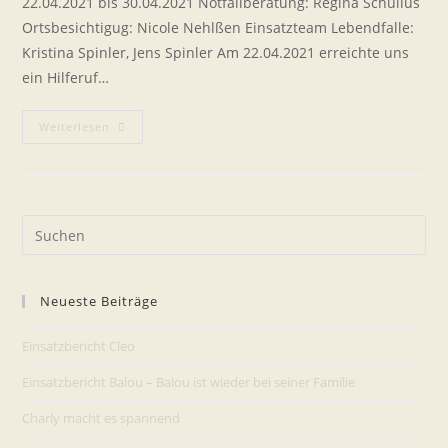
22.04.2021 bis 30.04.2021 Notfallberatung: Regina Schulius
Ortsbesichtigug: Nicole Nehlßen Einsatzteam Lebendfalle:
Kristina Spinler, Jens Spinler Am 22.04.2021 erreichte uns
ein Hilferuf…
Pol,
Weiterlesen
Ein
Husky
Hält
Uns
In
Atem
Pre
Es
to
Neueste Beiträge
clo
the
Einsatzbericht Cleo
sea
pan
Einsatzbericht Balou – Balou ist wieder bei seiner Familie
Charly macht es spannend