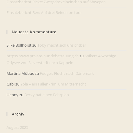
Einsatzbericht Rieke: Zwergdackelbeinchen auf Abwegen
Einsatzbericht Ben: Auf drei Beinen on tour
Neueste Kommentare
Silke Bollhorst
zu
Toby macht sich unsichtbar
https://www.private-hundebetreuung.ch
zu
Snikers 4-wöchige
Odysee von Sieverstedt nach Kappeln
Martina Möbus
zu
Fudge’s Flucht nach Dänemark
Gabi
zu
Yola – ein Fallenkrimi um Mitternacht
Henny
zu
Becky hat einen Fahrplan
Archiv
August 2025