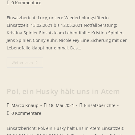
Autor:
veröffentlicht:
Kategorie:
Beitrags-
0 Kommentare
Kommentare:
Einsatzbericht: Lucy, unsere Wiederholungstäterin
Einsatzzeit: 13.02.2021 bis 12.05.2021 Notfallberatung:
Kristina Spinler Einsatzteam Lebendfalle: Kristina Spinler,
Jens Spinler, Conny Rühr, Nicole Fey Eine Sicherung mit der
Lebendfalle klappt nur einmal. Das…
Lucy,
Weiterlesen
Unsere
Wiederholungstäterin
Pol, ein Husky hält uns in Atem
Beitrags-
Beitrag
Beitrags-
Marco Knaup
18. Mai 2021
Einsatzberichte
Autor:
veröffentlicht:
Kategorie:
Beitrags-
0 Kommentare
Kommentare:
Einsatzbericht: Pol, ein Husky hält uns in Atem Einsatzzeit: