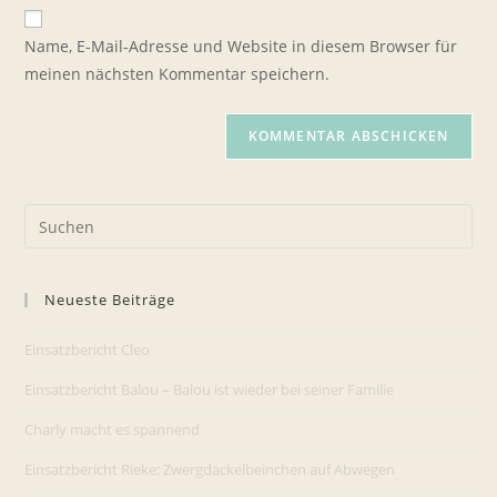
Website-
ein
zum
URL
Name, E-Mail-Adresse und Website in diesem Browser für
Kommentieren
ein
meinen nächsten Kommentar speichern.
ein
(optional)
Pre
Es
to
Neueste Beiträge
clo
the
Einsatzbericht Cleo
sea
pan
Einsatzbericht Balou – Balou ist wieder bei seiner Familie
Charly macht es spannend
Einsatzbericht Rieke: Zwergdackelbeinchen auf Abwegen