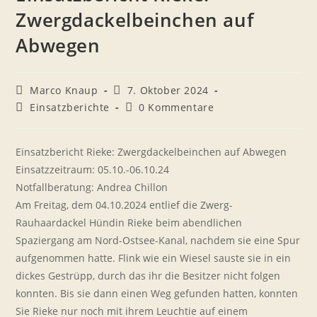
Zwergdackelbeinchen auf
Abwegen
Beitrags-
Beitrag
Marco Knaup
7. Oktober 2024
Autor:
veröffentlicht:
Beitrags-
Beitrags-
Einsatzberichte
0 Kommentare
Kategorie:
Kommentare:
Einsatzbericht Rieke: Zwergdackelbeinchen auf Abwegen
Einsatzzeitraum: 05.10.-06.10.24
Notfallberatung: Andrea Chillon
Am Freitag, dem 04.10.2024 entlief die Zwerg-
Rauhaardackel Hündin Rieke beim abendlichen
Spaziergang am Nord-Ostsee-Kanal, nachdem sie eine Spur
aufgenommen hatte. Flink wie ein Wiesel sauste sie in ein
dickes Gestrüpp, durch das ihr die Besitzer nicht folgen
konnten. Bis sie dann einen Weg gefunden hatten, konnten
Sie Rieke nur noch mit ihrem Leuchtie auf einem