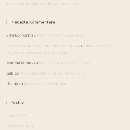
Einsatzbericht Ben: Auf drei Beinen on tour
Neueste Kommentare
Silke Bollhorst
zu
Toby macht sich unsichtbar
https://www.private-hundebetreuung.ch
zu
Snikers 4-wöchige
Odysee von Sieverstedt nach Kappeln
Martina Möbus
zu
Fudge’s Flucht nach Dänemark
Gabi
zu
Yola – ein Fallenkrimi um Mitternacht
Henny
zu
Becky hat einen Fahrplan
Archiv
August 2025
Dezember 2024