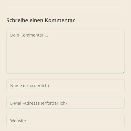
Schreibe einen Kommentar
Kommentar
Gib
deinen
Namen
Gib
oder
deine
Benutzernamen
E-
Gib
zum
Mail-
deine
Kommentieren
Adresse