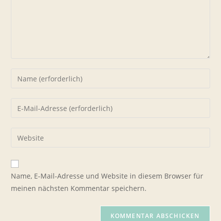
Gib
deinen
Namen
Gib
oder
deine
Benutzernamen
E-
Gib
zum
Mail-
deine
Kommentieren
Adresse
Website-
ein
zum
URL
Name, E-Mail-Adresse und Website in diesem Browser für
Kommentieren
ein
meinen nächsten Kommentar speichern.
ein
(optional)