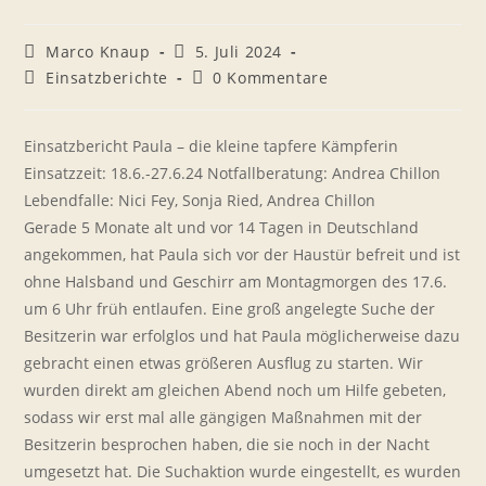
Beitrags-
Beitrag
Marco Knaup
5. Juli 2024
Autor:
veröffentlicht:
Beitrags-
Beitrags-
Einsatzberichte
0 Kommentare
Kategorie:
Kommentare:
Einsatzbericht Paula – die kleine tapfere Kämpferin
Einsatzzeit: 18.6.-27.6.24 Notfallberatung: Andrea Chillon
Lebendfalle: Nici Fey, Sonja Ried, Andrea Chillon
Gerade 5 Monate alt und vor 14 Tagen in Deutschland
angekommen, hat Paula sich vor der Haustür befreit und ist
ohne Halsband und Geschirr am Montagmorgen des 17.6.
um 6 Uhr früh entlaufen. Eine groß angelegte Suche der
Besitzerin war erfolglos und hat Paula möglicherweise dazu
gebracht einen etwas größeren Ausflug zu starten. Wir
wurden direkt am gleichen Abend noch um Hilfe gebeten,
sodass wir erst mal alle gängigen Maßnahmen mit der
Besitzerin besprochen haben, die sie noch in der Nacht
umgesetzt hat. Die Suchaktion wurde eingestellt, es wurden