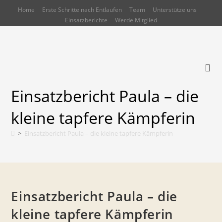
Zum
Home
Erste Schritte nach Entlaufen
Team
Unterstütze uns
Inhalt
Einsatzberichte
Werde Mitglied
springen
Einsatzbericht Paula – die
kleine tapfere Kämpferin
>
Einsatzbericht Paula – die kleine tapfere Kämpferin
Einsatzbericht Paula – die
kleine tapfere Kämpferin