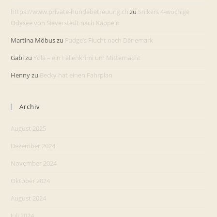
https://www.private-hundebetreuung.ch
zu
Snikers 4-wöchige
Odysee von Sieverstedt nach Kappeln
Martina Möbus
zu
Fudge’s Flucht nach Dänemark
Gabi
zu
Yola – ein Fallenkrimi um Mitternacht
Henny
zu
Becky hat einen Fahrplan
Archiv
August 2025
Dezember 2024
November 2024
Oktober 2024
August 2024
Juli 2024