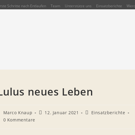
rste Schritte nach Entlaufen
Team
Unterstütze uns
Einsatzberichte
Werd
Lulus neues Leben
eitrags-
Beitrag
Beitrags-
Marco Knaup
12. Januar 2021
Einsatzberichte
utor:
veröffentlicht:
Kategorie:
eitrags-
0 Kommentare
ommentare: