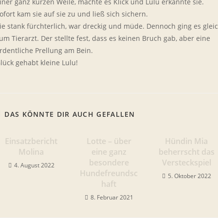
iner ganz kurzen Weile, machte es Klick und Lulu erkannte sie.
ofort kam sie auf sie zu und ließ sich sichern.
ie stank fürchterlich, war dreckig und müde. Dennoch ging es glei
um Tierarzt. Der stellte fest, dass es keinen Bruch gab, aber eine
rdentliche Prellung am Bein.
lück gehabt kleine Lulu!
DAS KÖNNTE DIR AUCH GEFALLEN
Einsatzbericht
Lotte – über
Hündin Mia
Molina
eine ganz
beherrscht das
besondere
Versteckspiel
4. August 2022
Hundefreundsc
5. Oktober 2022
haft
8. Februar 2021