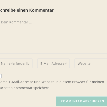
Schreibe einen Kommentar
ommentar
ib
Gib
Gib
einen
deine
deine
amen
E-
Website-
der
Mail-
URL
ame, E-Mail-Adresse und Website in diesem Browser für meinen
enutzernamen
Adresse
ein
ächsten Kommentar speichern.
um
zum
(optional)
ommentieren
Kommentieren
in
ein