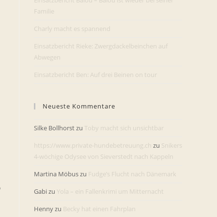
Einsatzbericht Balou – Balou ist wieder bei seiner
Familie
Charly macht es spannend
Einsatzbericht Rieke: Zwergdackelbeinchen auf
Abwegen
Einsatzbericht Ben: Auf drei Beinen on tour
Neueste Kommentare
Silke Bollhorst
zu
Toby macht sich unsichtbar
https://www.private-hundebetreuung.ch
zu
Snikers
4-wöchige Odysee von Sieverstedt nach Kappeln
Martina Möbus
zu
Fudge’s Flucht nach Dänemark
o
Gabi
zu
Yola – ein Fallenkrimi um Mitternacht
Henny
zu
Becky hat einen Fahrplan