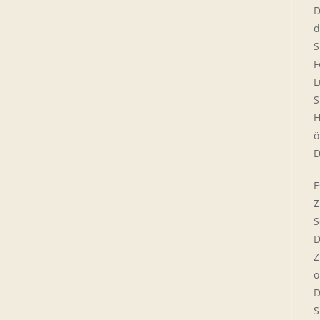
D
d
S
F
L
S
H
ö
D
E
Z
S
D
Z
o
D
S