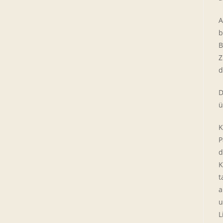
A
b
B
Z
d
D
ü
K
P
d
K
t
a
u
L