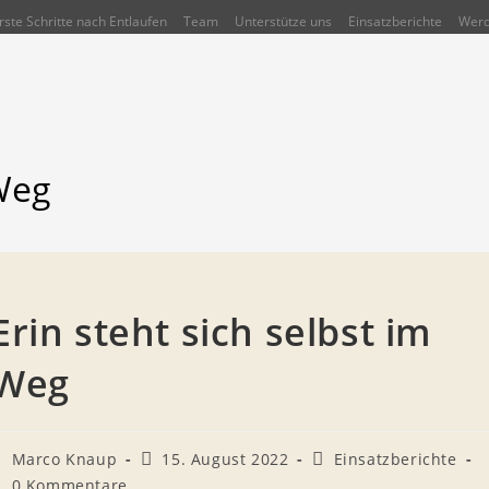
rste Schritte nach Entlaufen
Team
Unterstütze uns
Einsatzberichte
Werd
 Weg
Erin steht sich selbst im
Weg
eitrags-
Beitrag
Beitrags-
Marco Knaup
15. August 2022
Einsatzberichte
utor:
veröffentlicht:
Kategorie:
eitrags-
0 Kommentare