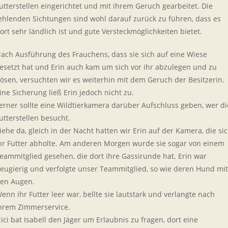
utterstellen eingerichtet und mit ihrem Geruch gearbeitet. Die
ehlenden Sichtungen sind wohl darauf zurück zu führen, dass es
ort sehr ländlich ist und gute Versteckmöglichkeiten bietet.
ach Ausführung des Frauchens, dass sie sich auf eine Wiese
esetzt hat und Erin auch kam um sich vor ihr abzulegen und zu
ösen, versuchten wir es weiterhin mit dem Geruch der Besitzerin.
ine Sicherung ließ Erin jedoch nicht zu.
erner sollte eine Wildtierkamera darüber Aufschluss geben, wer di
utterstellen besucht.
iehe da, gleich in der Nacht hatten wir Erin auf der Kamera, die si
hr Futter abholte. Am anderen Morgen wurde sie sogar von einem
eammitglied gesehen, die dort ihre Gassirunde hat. Erin war
eugierig und verfolgte unser Teammitglied, so wie deren Hund mit
en Augen.
enn ihr Futter leer war, bellte sie lautstark und verlangte nach
hrem Zimmerservice.
ici bat Isabell den Jäger um Erlaubnis zu fragen, dort eine