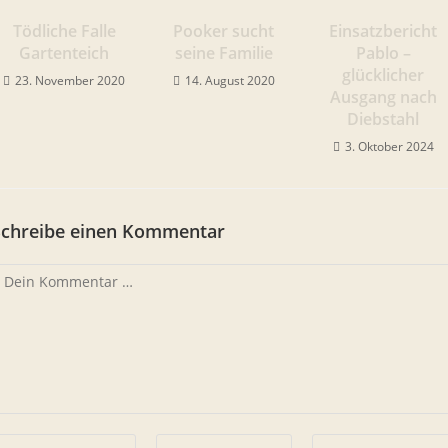
Tödliche Falle
Pooker sucht
Einsatzbericht
Gartenteich
seine Familie
Pablo –
glücklicher
23. November 2020
14. August 2020
Ausgang nach
Diebstahl
3. Oktober 2024
Schreibe einen Kommentar
ommentar
ib
Gib
Gib