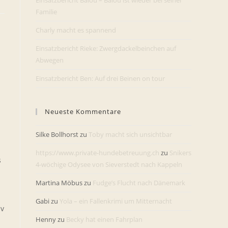
Einsatzbericht Balou – Balou ist wieder bei seiner
Familie
Charly macht es spannend
Einsatzbericht Rieke: Zwergdackelbeinchen auf
Abwegen
Einsatzbericht Ben: Auf drei Beinen on tour
Neueste Kommentare
Silke Bollhorst
zu
Toby macht sich unsichtbar
https://www.private-hundebetreuung.ch
zu
Snikers
s
4-wöchige Odysee von Sieverstedt nach Kappeln
Martina Möbus
zu
Fudge’s Flucht nach Dänemark
Gabi
zu
Yola – ein Fallenkrimi um Mitternacht
iv
Henny
zu
Becky hat einen Fahrplan