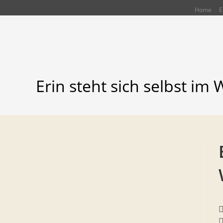
Zum
Home
E
Inhalt
springen
Erin steht sich selbst im
B
A
B