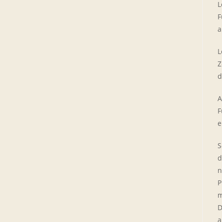
L
F
a
L
Z
d
A
F
e
S
d
n
P
m
D
a