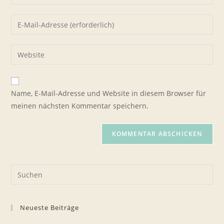
deinen
Namen
Gib
oder
deine
Benutzernamen
E-
Gib
zum
Mail-
deine
Kommentieren
Adresse
Website-
ein
zum
URL
Name, E-Mail-Adresse und Website in diesem Browser für
Kommentieren
ein
meinen nächsten Kommentar speichern.
ein
(optional)
Pre
Es
to
Neueste Beiträge
clo
the