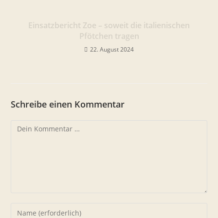
Einsatzbericht Zoe – soweit die italienischen
Pfötchen tragen
22. August 2024
Schreibe einen Kommentar
Kommentar
Gib