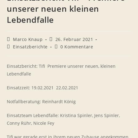
unserer neuen kleinen
Lebendfalle
Beitrags-
Beitrag
Marco Knaup
26. Februar 2021
Autor:
veröffentlicht:
Beitrags-
Beitrags-
Einsatzberichte
0 Kommentare
Kategorie:
Kommentare:
Einsatzbericht: Tifi  Premiere unserer neuen, kleinen
Lebendfalle
Einsatzzeit: 19.02.2021  22.02.2021
Notfallberatung: Reinhardt König
Einsatzteam Lebendfalle: Kristina Spinler, Jens Spinler,
Conny Rühr, Nicole Fey
Tifi war gerade erst in ihrem neuen Zuhause angekommen,