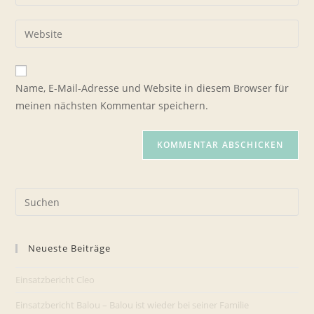
deine
Benutzernamen
E-
Gib
zum
Mail-
deine
Kommentieren
Adresse
Website-
ein
zum
URL
Name, E-Mail-Adresse und Website in diesem Browser für
Kommentieren
ein
meinen nächsten Kommentar speichern.
ein
(optional)
Pre
Es
to
Neueste Beiträge
clo
the
Einsatzbericht Cleo
sea
pan
Einsatzbericht Balou – Balou ist wieder bei seiner Familie