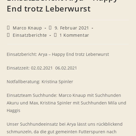
End trotz Leberwurst
Beitrags-
Beitrag
Marco Knaup
9. Februar 2021
Autor:
veröffentlicht:
Beitrags-
Beitrags-
Einsatzberichte
1 Kommentar
Kategorie:
Kommentare:
Einsatzbericht: Arya – Happy End trotz Leberwurst
Einsatzzeit: 02.02.2021  06.02.2021
Notfallberatung: Kristina Spinler
Einsatzteam Suchhunde: Marco Knaup mit Suchhunden
Akuru und Max, Kristina Spinler mit Suchhunden Mila und
Haggis
Unser Suchhundeeinsatz bei Arya lässt uns rückblickend
schmunzeln, da die gut gemeinten Futterspuren nach