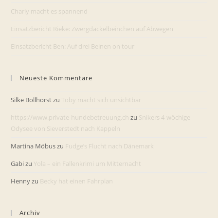
Charly macht es spannend
Einsatzbericht Rieke: Zwergdackelbeinchen auf Abwegen
Einsatzbericht Ben: Auf drei Beinen on tour
Neueste Kommentare
Silke Bollhorst
zu
Toby macht sich unsichtbar
https://www.private-hundebetreuung.ch
zu
Snikers 4-wöchige
Odysee von Sieverstedt nach Kappeln
Martina Möbus
zu
Fudge’s Flucht nach Dänemark
Gabi
zu
Yola – ein Fallenkrimi um Mitternacht
Henny
zu
Becky hat einen Fahrplan
Archiv