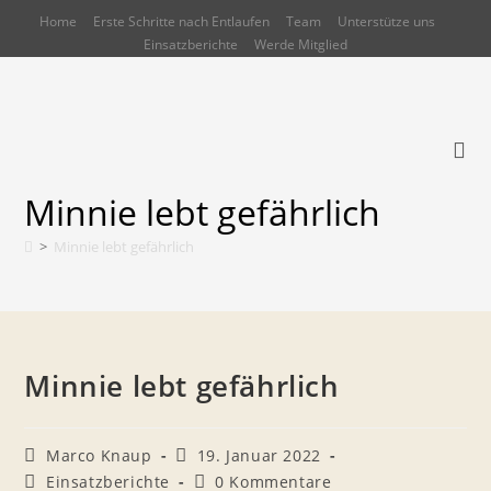
Zum
Home
Erste Schritte nach Entlaufen
Team
Unterstütze uns
Inhalt
Einsatzberichte
Werde Mitglied
springen
Minnie lebt gefährlich
>
Minnie lebt gefährlich
Minnie lebt gefährlich
Beitrags-
Beitrag
Marco Knaup
19. Januar 2022
Autor:
veröffentlicht:
Beitrags-
Beitrags-
Einsatzberichte
0 Kommentare