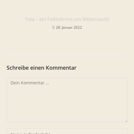
Yola – ein Fallenkrimi um Mitternacht
28. Januar 2022
Schreibe einen Kommentar
Kommentar
Gib