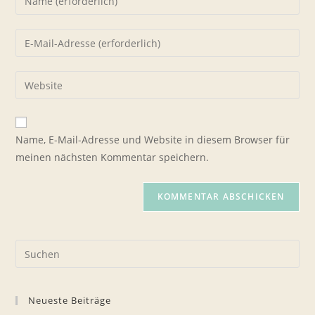
deinen
Namen
Gib
oder
deine
Benutzernamen
E-
Gib
zum
Mail-
deine
Kommentieren
Adresse
Website-
ein
zum
URL
Name, E-Mail-Adresse und Website in diesem Browser für
Kommentieren
ein
meinen nächsten Kommentar speichern.
ein
(optional)
Pre
Es
to
Neueste Beiträge
clo