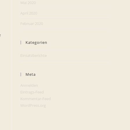
Mai 2020
April 2020
Februar 2020
e
Kategorien
Einsatzberichte
Meta
Anmelden
Eintrags-Feed
Kommentar-Feed
WordPress.org