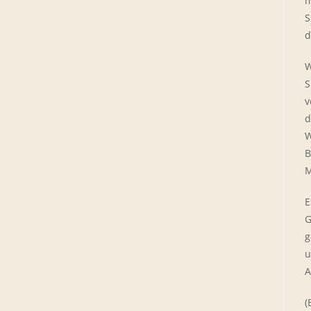
m
S
d
W
S
v
d
W
B
M
E
G
g
u
A
(