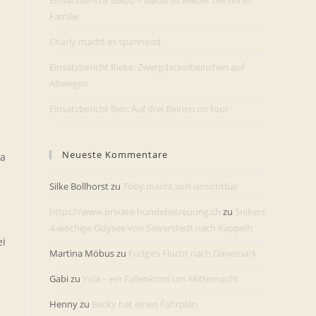
Einsatzbericht Balou – Balou ist wieder bei seiner
Familie
Charly macht es spannend
Einsatzbericht Rieke: Zwergdackelbeinchen auf
Abwegen
Einsatzbericht Ben: Auf drei Beinen on tour
Neueste Kommentare
ea
Silke Bollhorst
zu
Toby macht sich unsichtbar
https://www.private-hundebetreuung.ch
zu
Snikers
4-wöchige Odysee von Sieverstedt nach Kappeln
ei
Martina Möbus
zu
Fudge’s Flucht nach Dänemark
Gabi
zu
Yola – ein Fallenkrimi um Mitternacht
Henny
zu
Becky hat einen Fahrplan