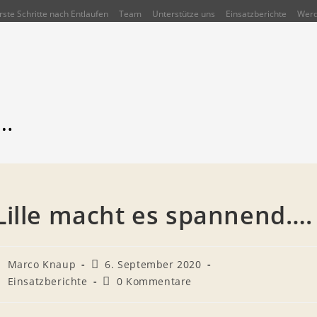
rste Schritte nach Entlaufen
Team
Unterstütze uns
Einsatzberichte
Werd
….
Lille macht es spannend….
eitrags-
Beitrag
Marco Knaup
6. September 2020
utor:
veröffentlicht:
eitrags-
Beitrags-
Einsatzberichte
0 Kommentare
ategorie:
Kommentare: