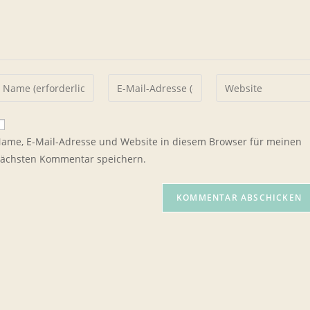
ib
Gib
Gib
einen
deine
deine
amen
E-
Website-
der
Mail-
URL
ame, E-Mail-Adresse und Website in diesem Browser für meinen
enutzernamen
Adresse
ein
ächsten Kommentar speichern.
um
zum
(optional)
ommentieren
Kommentieren
in
ein