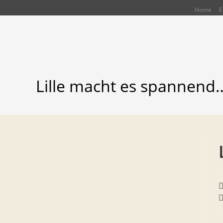
Zum
Home
E
Inhalt
springen
Lille macht es spannend
B
A
B
K