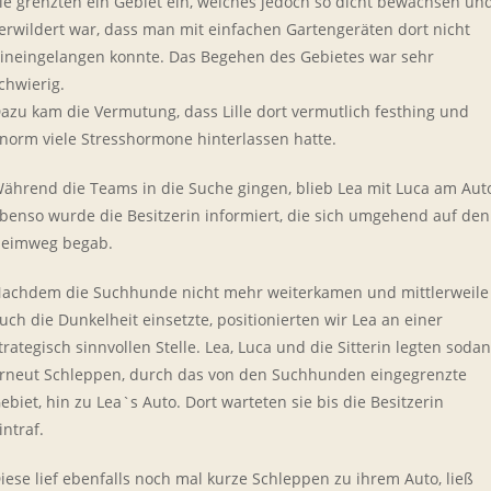
ie grenzten ein Gebiet ein, welches jedoch so dicht bewachsen un
erwildert war, dass man mit einfachen Gartengeräten dort nicht
ineingelangen konnte. Das Begehen des Gebietes war sehr
chwierig.
azu kam die Vermutung, dass Lille dort vermutlich festhing und
norm viele Stresshormone hinterlassen hatte.
ährend die Teams in die Suche gingen, blieb Lea mit Luca am Aut
benso wurde die Besitzerin informiert, die sich umgehend auf den
eimweg begab.
achdem die Suchhunde nicht mehr weiterkamen und mittlerweile
uch die Dunkelheit einsetzte, positionierten wir Lea an einer
trategisch sinnvollen Stelle. Lea, Luca und die Sitterin legten soda
rneut Schleppen, durch das von den Suchhunden eingegrenzte
ebiet, hin zu Lea`s Auto. Dort warteten sie bis die Besitzerin
intraf.
iese lief ebenfalls noch mal kurze Schleppen zu ihrem Auto, ließ