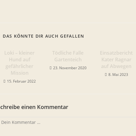
DAS KÖNNTE DIR AUCH GEFALLEN
Loki – kleiner
Tödliche Falle
Einsatzbericht
Hund auf
Gartenteich
Kater Ragnar
gefährlicher
auf Abwegen
23. November 2020
Mission
8. Mai 2023
15. Februar 2022
Schreibe einen Kommentar
ommentar