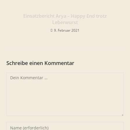
Einsatzbericht Arya – Happy End trotz
Leberwurst
9. Februar 2021
Schreibe einen Kommentar
Kommentar
Gib