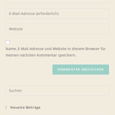
deinen
Namen
Gib
oder
deine
Benutzernamen
E-
Gib
zum
Mail-
deine
Kommentieren
Adresse
Website-
ein
zum
URL
Name, E-Mail-Adresse und Website in diesem Browser für
Kommentieren
ein
meinen nächsten Kommentar speichern.
ein
(optional)
Pre
Es
to
Neueste Beiträge
clo
the