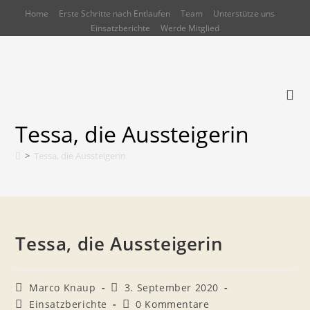
Zum
Home
Erste Schritte nach Entlaufen
Team
Unterstütze uns
Inhalt
Einsatzberichte
Werde Mitglied
springen
Tessa, die Aussteigerin
>
Tessa, die Aussteigerin
Tessa, die Aussteigerin
Beitrags-
Beitrag
Marco Knaup
3. September 2020
Autor:
veröffentlicht:
Beitrags-
Beitrags-
Einsatzberichte
0 Kommentare