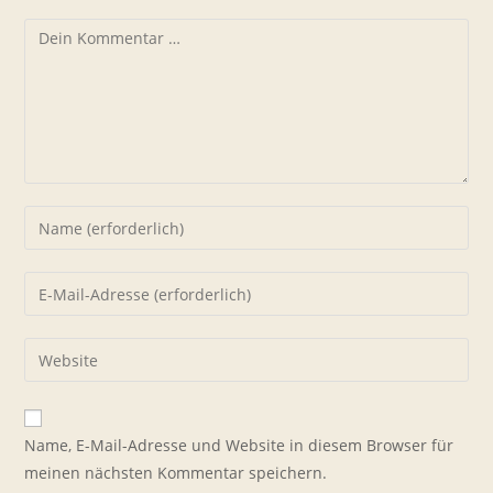
Kommentar
Gib
deinen
Namen
Gib
oder
deine
Benutzernamen
E-
Gib
zum
Mail-
deine
Kommentieren
Adresse
Website-
ein
zum
URL
Name, E-Mail-Adresse und Website in diesem Browser für
Kommentieren
ein
meinen nächsten Kommentar speichern.
ein
(optional)