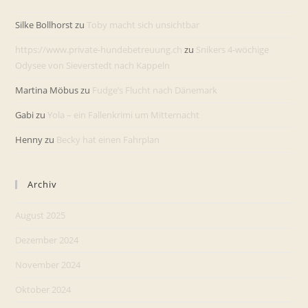
Silke Bollhorst
zu
Toby macht sich unsichtbar
https://www.private-hundebetreuung.ch
zu
Snikers 4-wöchige
Odysee von Sieverstedt nach Kappeln
Martina Möbus
zu
Fudge’s Flucht nach Dänemark
Gabi
zu
Yola – ein Fallenkrimi um Mitternacht
Henny
zu
Becky hat einen Fahrplan
Archiv
August 2025
Dezember 2024
November 2024
Oktober 2024